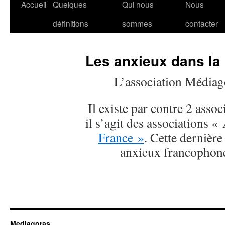
Accueil
Quelques
Qui nous
Nous
définitions
sommes
contacter
Les anxieux dans la
L’association Médiago
Il existe par contre 2 asso
il s’agit des associations 
France »
. Cette dernière
anxieux francophone
Mediagoras