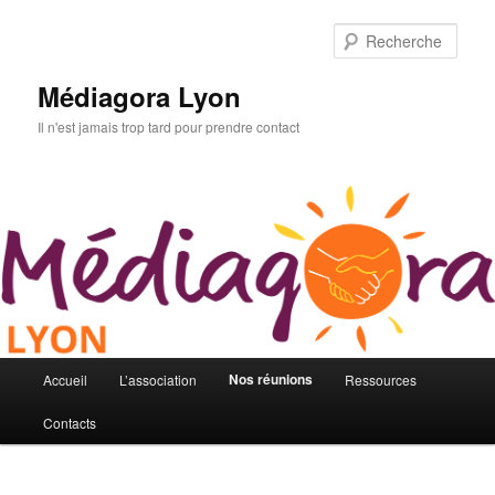
Aller
au
Rech
contenu
principal
Médiagora Lyon
Il n'est jamais trop tard pour prendre contact
Menu
Nos réunions
Accueil
L’association
Ressources
principal
Contacts