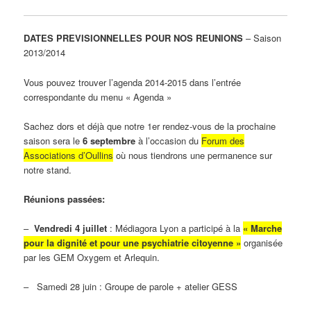
DATES PREVISIONNELLES POUR NOS REUNIONS
– Saison
2013/2014
Vous pouvez trouver l’agenda 2014-2015 dans l’entrée
correspondante du menu « Agenda »
Sachez dors et déjà que notre 1er rendez-vous de la prochaine
saison sera le
6 septembre
à l’occasion du
Forum des
Associations d’Oullins
où nous tiendrons une permanence sur
notre stand.
Réunions passées:
–
Vendredi 4 juillet
: Médiagora Lyon a participé à la
« Marche
pour la dignité et pour une psychiatrie citoyenne »
organisée
par les GEM Oxygem et Arlequin.
– Samedi 28 juin : Groupe de parole + atelier GESS