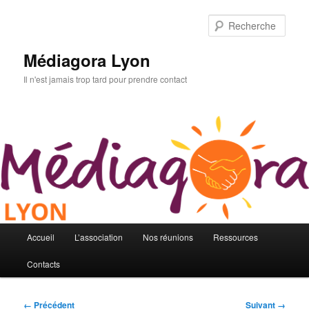
Aller
au
Rech
contenu
principal
Médiagora Lyon
Il n'est jamais trop tard pour prendre contact
Menu
Accueil
L’association
Nos réunions
Ressources
principal
Contacts
Navigation
← Précédent
Suivant →